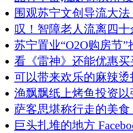
围观苏宁文创导流大法
叹！智障老人流离四十
苏宁置业“O2O购房节
看《雷神》还能优惠买
可以带来欢乐的麻辣烫
渔飘飘纸上烤鱼投资以
萨客思堪称行走的美食
巨头扎堆的地方 Faceb