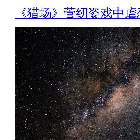
《猎场》菅纫姿戏中虐