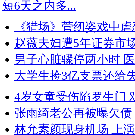
短6天之内多...
《猎场》菅纫姿戏中虐
赵薇夫妇遭5年证券市
男子心脏骤停两小时 
大学生捡3亿支票还给
4岁女童受伤陷罗生门
张雨绮老公再被曝欠债
林允素颜现身机场 上