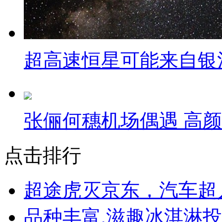
超高速恒星可能来自银
张俪何穗机场偶遇 高
点击排行
超途虎灭京东，汽车超
品种丰富,滋趣冰淇淋