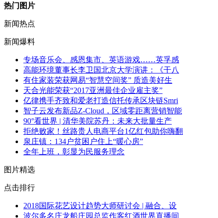
热门图片
新闻热点
新闻爆料
专场音乐会、感恩集市、英语游戏……英孚感
高能环境董事长李卫国北京大学演讲：《干八
有住家装荣获网易“智慧空间奖” 质造美好生
天合光能荣获“2017亚洲最佳企业雇主奖”
亿律携手齐致和爱老打造信托传承区块链Smri
智子云发布新品Z-Cloud，区域零距离营销智能
90°看世界 | 清华美院苏丹：未来大批量生产
拒绝败家！丝路贵人电商平台1亿红包助你嗨翻
泉庄镇：134户贫困户住上“暖心房”
全年上班，彰显为民服务理念
图片精选
点击排行
2018国际花艺设计趋势大师研讨会 | 融合、设
波尔多名庄龙船庄园总监作客红酒世界直播间