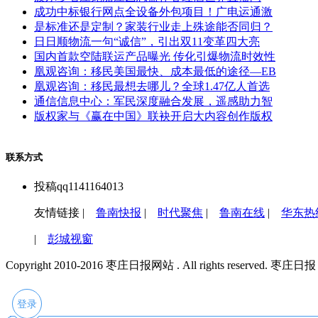
成功中标银行网点全设备外包项目！广电运通激
是标准还是定制？家装行业走上殊途能否同归？
日日顺物流一句“诚信”，引出双11变革四大亮
国内首款空陆联运产品曝光 传化引爆物流时效性
凰观咨询：移民美国最快、成本最低的途径—EB
凰观咨询：移民最想去哪儿？全球1.47亿人首选
通信信息中心：军民深度融合发展，遥感助力智
版权家与《赢在中国》联袂开启大内容创作版权
联系方式
投稿qq1141164013
友情链接 |
鲁南快报
|
时代聚焦
|
鲁南在线
|
华东热
|
彭城视窗
Copyright 2010-2016 枣庄日报网站 . All rights reserved. 枣
登录