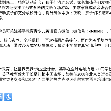
续到晚上，精彩活动定会让孩子们流连忘返。家长和孩子们发挥创
动主办方还安排了形式多样的英语互动游戏，要求家庭成员亲密合
帮助孩子们充分放松身心，提升身体素质；夜晚，孩子们将迎来本
养。
可关注英孚教育青少儿英语官方微信（微信号：efefkids）
力、核心素养、全球视野”，再次强调产品核心，而作为英孚培养
题活动，通过浸入式的场景体验，帮助小学员在真实情境中，用
以“教育，让世界无界”为企业使命。英孚在全球各地有近500间
英孚教育致力于长足扎根中国市场，曾担任2008年北京奥运
第22届索契冬奥会和2016年巴西里约热内卢奥运会的官方语言