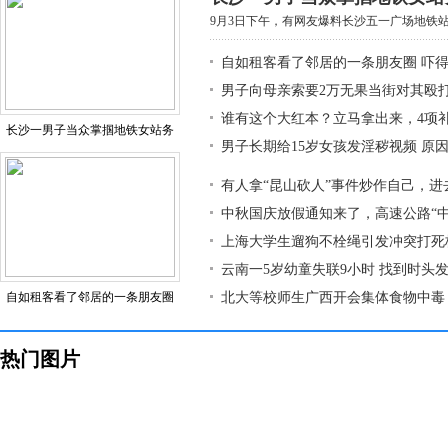
9月3日下午，有网友爆料长沙五一广场地铁站有
自如租客看了邻居的一条朋友圈 吓
男子向母亲索要2万无果当街对其殴打
谁有这个大红本？立马拿出来，4项
长沙一男子当众掌掴地铁女站务
男子长期给15岁女孩发淫秽视频 原
有人拿“昆山砍人”事件炒作自己，进
中秋国庆放假通知来了，高速公路“中
上海大学生遛狗不栓绳引发冲突打死
云南一5岁幼童失联9小时 找到时头
自如租客看了邻居的一条朋友圈
北大等校师生广西开会集体食物中毒 
热门图片