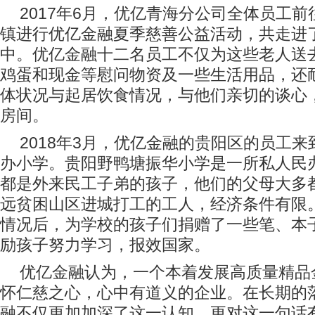
2017
年
6
月，优亿青海分公司全体员工前
镇进行优亿金融夏季慈善公益活动，共走进
中。优亿金融十二名员工不仅为这些老人送
鸡蛋和现金等慰问物资及一些生活用品，还
体状况与起居饮食情况，与他们亲切的谈心
房间。
2018
年
3
月，优亿金融的贵阳区的员工来
办小学。贵阳野鸭塘振华小学是一所私人民
都是外来民工子弟的孩子，他们的父母大多
远贫困山区进城打工的工人，经济条件有限
情况后，为学校的孩子们捐赠了一些笔、本
励孩子努力学习，报效国家。
优亿金融认为，一个本着发展高质量精品
怀仁慈之心，心中有道义的企业。在长期的
融不仅更加加深了这一认知，更对这一句话