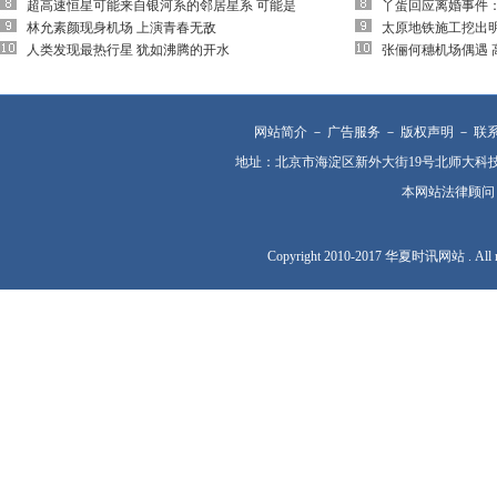
超高速恒星可能来自银河系的邻居星系 可能是
丫蛋回应离婚事件
林允素颜现身机场 上演青春无敌
太原地铁施工挖出
人类发现最热行星 犹如沸腾的开水
张俪何穗机场偶遇 
网站简介
－
广告服务
－
版权声明
－
联
地址：北京市海淀区新外大街19号北师大科技园57号楼
本网站法律顾问：华
Copyright 2010-2017 华夏时讯网站 .