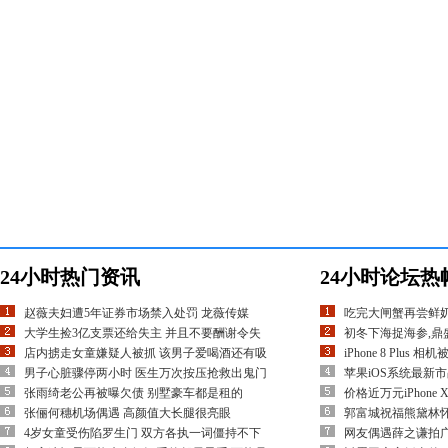
24小时热门资讯
24小时论坛热
赵薇夫妇遭5年证券市场禁入处罚 龙薇传媒
吃完大闸蟹再尝鲜
大学生捡3亿支票还给失主 并且不要酬谢令失
初冬下海捉海参,鼎
店内掳走女童嫌疑人被抓 该男子爱喝酒还有吸
iPhone 8 Plu
男子心脏骤停两小时 医生万次按压抢救出鬼门
苹果iOS系统最新市
张雨绮老公再被曝欠债 别墅豪车都是租的
价格近万元iPhon
张俪何穗机场偶遇 高颜值大长腿很亮眼
郭富城祝福熊黛林怀
4岁女童受伤陷罗生门 双方各执一词僵持不下
网友偶遇薛之谦拍广